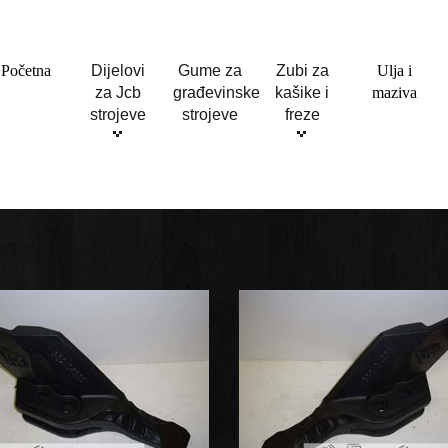
Početna
Dijelovi
Gume za
Zubi za
Ulja i
za Jcb
građevinske
kašike i
maziva
strojeve
strojeve
freze