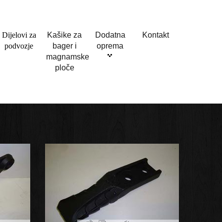
Dijelovi za
Kašike za
Dodatna
Kontakt
podvozje
bager i
oprema
magnamske
ploče